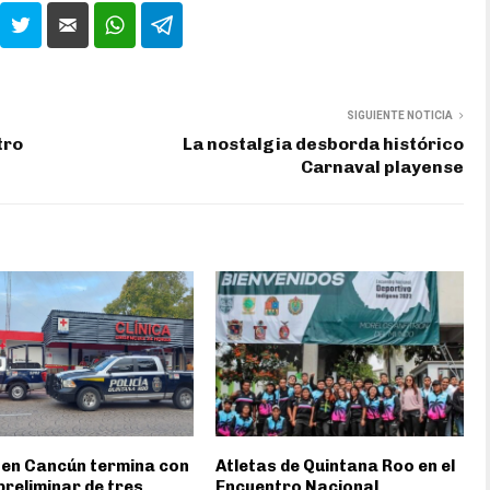
SIGUIENTE NOTICIA
tro
La nostalgia desborda histórico
Carnaval playense
 en Cancún termina con
Atletas de Quintana Roo en el
preliminar de tres
Encuentro Nacional