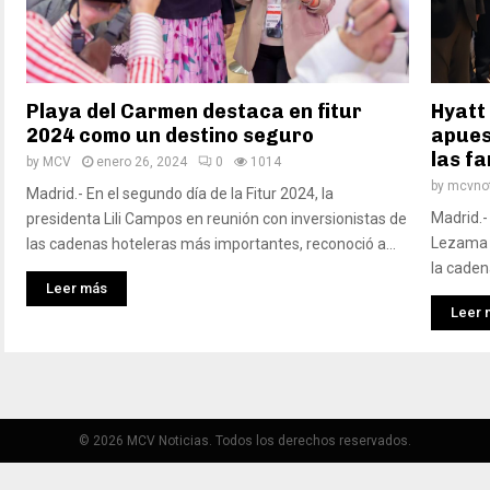
Playa del Carmen destaca en fitur
Hyatt 
2024 como un destino seguro
apuest
las fa
by
MCV
enero 26, 2024
0
1014
by
mcvnot
Madrid.- En el segundo día de la Fitur 2024, la
Madrid.
presidenta Lili Campos en reunión con inversionistas de
Lezama E
las cadenas hoteleras más importantes, reconoció a...
la caden
Leer más
Leer 
© 2026 MCV Noticias. Todos los derechos reservados.