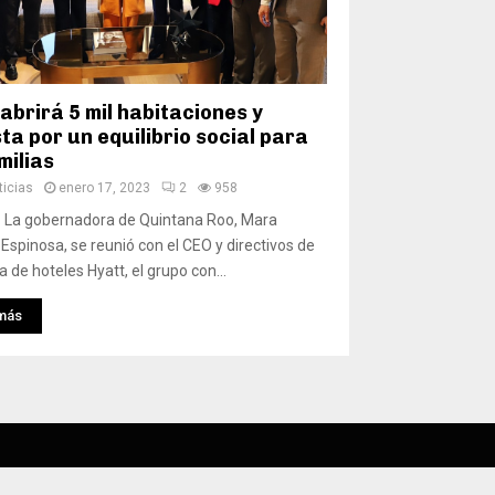
abrirá 5 mil habitaciones y
a por un equilibrio social para
milias
icias
enero 17, 2023
2
958
- La gobernadora de Quintana Roo, Mara
spinosa, se reunió con el CEO y directivos de
a de hoteles Hyatt, el grupo con...
más