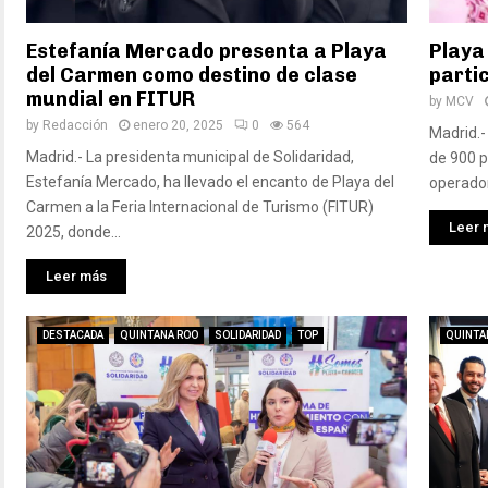
Estefanía Mercado presenta a Playa
Playa
del Carmen como destino de clase
partic
mundial en FITUR
by
MCV
by
Redacción
enero 20, 2025
0
564
Madrid.-
Madrid.- La presidenta municipal de Solidaridad,
de 900 p
Estefanía Mercado, ha llevado el encanto de Playa del
operador
Carmen a la Feria Internacional de Turismo (FITUR)
Leer 
2025, donde...
Leer más
DESTACADA
QUINTANA ROO
SOLIDARIDAD
TOP
QUINTA