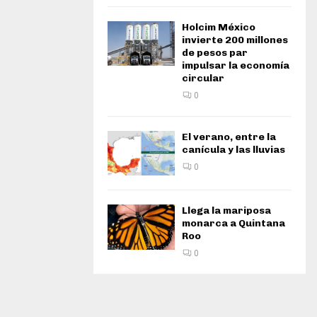
Holcim México
invierte 200 millones
de pesos par
impulsar la economía
circular
0
El verano, entre la
canícula y las lluvias
0
Llega la mariposa
monarca a Quintana
Roo
0