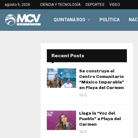
agosto 9, 2026
CIENCIA Y TECNOLOGÍA
DEPORTES
VIDEO
QUINTANA ROO
POLÍTICA
NAC
Recent Posts
Se construye el
Centro Comunitario
“México Imparable”
en Playa del Carmen
0
Llega la “Voz del
Pueblo” a Playa del
Carmen
0