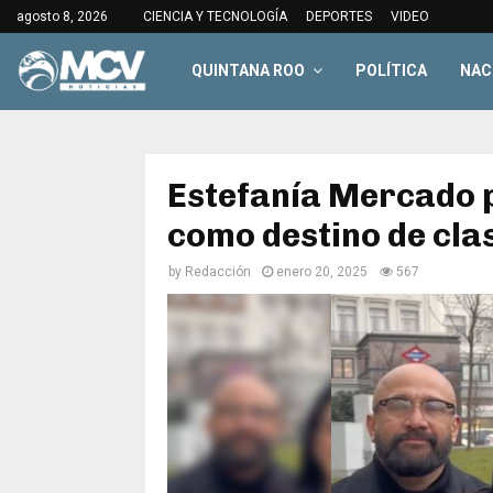
agosto 8, 2026
CIENCIA Y TECNOLOGÍA
DEPORTES
VIDEO
QUINTANA ROO
POLÍTICA
NAC
Estefanía Mercado 
como destino de cla
by
Redacción
enero 20, 2025
567