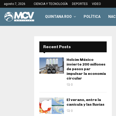
agosto 7, 2026
CIENCIA Y TECNOLOGÍA
DEPORTES
VIDEO
QUINTANA ROO
POLÍTICA
NAC
Recent Posts
Holcim México
invierte 200 millones
de pesos par
impulsar la economía
circular
0
El verano, entre la
canícula y las lluvias
0