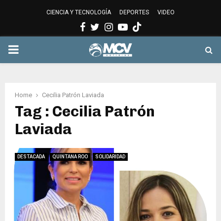
CIENCIA Y TECNOLOGÍA
DEPORTES
VIDEO
Facebook
Twitter
Instagram
Youtube
PRIMARY
MENU
Home
Cecilia Patrón Laviada
Tag : Cecilia Patrón
Laviada
DESTACADA
QUINTANA ROO
SOLIDARIDAD