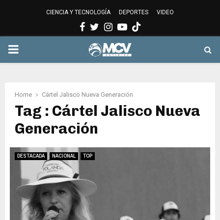
CIENCIA Y TECNOLOGÍA
DEPORTES
VIDEO
Facebook
Twitter
Instagram
Youtube
PRIMARY
MENU
Home
Cártel Jalisco Nueva Generación
Tag : Cártel Jalisco Nueva
Generación
DESTACADA
NACIONAL
TOP