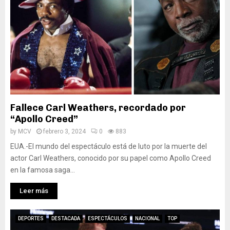
Fallece Carl Weathers, recordado por
“Apollo Creed”
by
MCV
febrero 3, 2024
0
883
EUA.-El mundo del espectáculo está de luto por la muerte del
actor Carl Weathers, conocido por su papel como Apollo Creed
en la famosa saga...
Leer más
DEPORTES
DESTACADA
ESPECTÁCULOS
NACIONAL
TOP