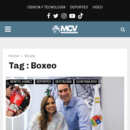
CIENCIA Y TECNOLOGÍA
DEPORTES
VIDEO
Facebook
Twitter
Instagram
Youtube
PRIMARY
MENU
Home
Boxeo
Tag : Boxeo
BENITO JUÁREZ
DEPORTES
DESTACADA
QUINTANA ROO