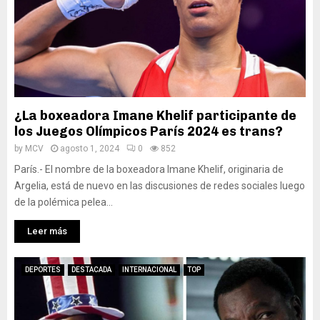
¿La boxeadora Imane Khelif participante de
los Juegos Olímpicos París 2024 es trans?
by
MCV
agosto 1, 2024
0
852
París.- El nombre de la boxeadora Imane Khelif, originaria de
Argelia, está de nuevo en las discusiones de redes sociales luego
de la polémica pelea...
Leer más
DEPORTES
DESTACADA
INTERNACIONAL
TOP