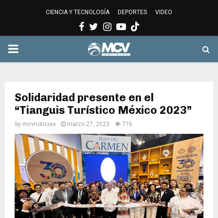
CIENCIA Y TECNOLOGÍA
DEPORTES
VIDEO
Facebook
Twitter
Instagram
Youtube
PRIMARY
MENU
Solidaridad presente en el
“Tianguis Turístico México 2023”
by
mcvnoticias
marzo 27, 2023
776