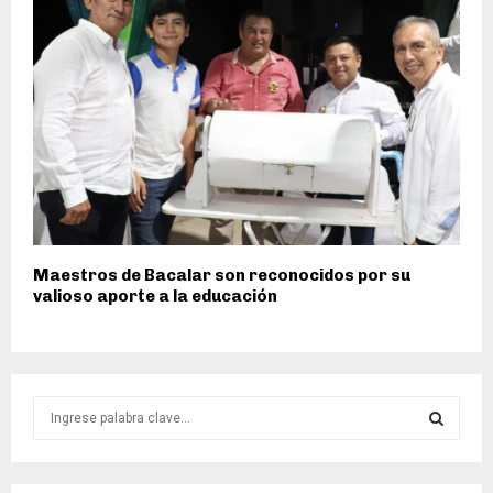
Maestros de Bacalar son reconocidos por su
valioso aporte a la educación
S
e
a
S
r