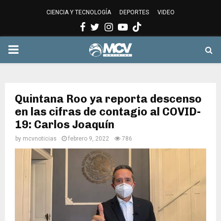
CIENCIA Y TECNOLOGÍA
DEPORTES
VIDEO
Facebook
Twitter
Instagram
Youtube
PRIMARY
MENU
Quintana Roo ya reporta descenso
en las cifras de contagio al COVID-
19: Carlos Joaquín
by
mcvnoticias
febrero 9, 2022
786