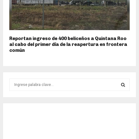
Reportan ingreso de 400 beliceños a Quintana Roo
al cabo del primer día de la reapertura en frontera
común
S
e
a
S
r
c
E
h
f
A
o
r
R