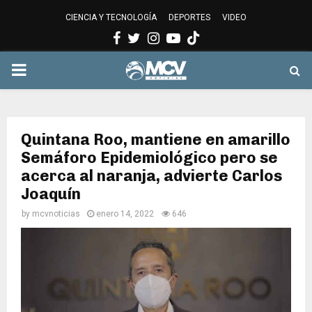
CIENCIA Y TECNOLOGÍA
DEPORTES
VIDEO
Facebook
Twitter
Instagram
Youtube
PRIMARY
MENU
Quintana Roo, mantiene en amarillo
Semáforo Epidemiológico pero se
acerca al naranja, advierte Carlos
Joaquín
by
mcvnoticias
enero 14, 2022
646