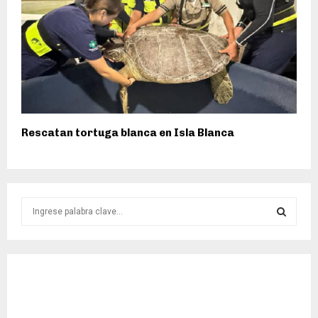
Rescatan tortuga blanca en Isla Blanca
S
e
a
S
r
c
E
h
f
A
o