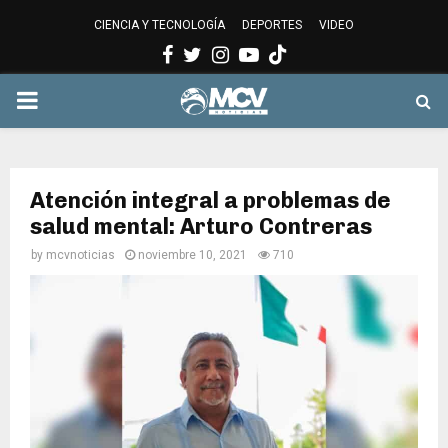
CIENCIA Y TECNOLOGÍA
DEPORTES
VIDEO
Facebook
Twitter
Instagram
Youtube
PRIMARY
MENU
Atención integral a problemas de
salud mental: Arturo Contreras
by
mcvnoticias
noviembre 10, 2021
710