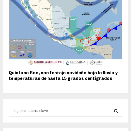
Quintana Roo, con festejo navideño bajo la lluvia y
temperaturas de hasta 15 grados centígrados
S
e
a
S
r