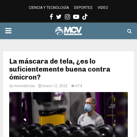
CIENCIA Y TECNOLOGÍA
DEPORTES
VIDEO
Facebook
Twitter
Instagram
Youtube
PRIMARY
MENU
La máscara de tela, ¿es lo
suficientemente buena contra
ómicron?
by
mcvnoticias
enero 12, 2022
674