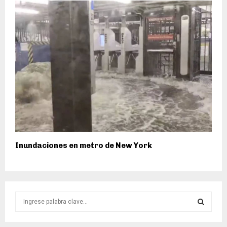
Inundaciones en metro de New York
S
e
a
S