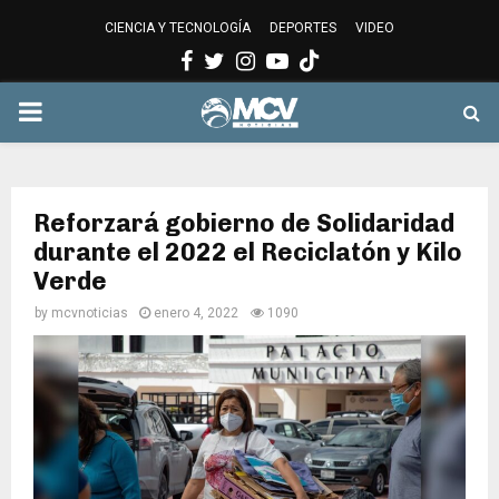
CIENCIA Y TECNOLOGÍA
DEPORTES
VIDEO
Facebook
Twitter
Instagram
Youtube
PRIMARY
MENU
Reforzará gobierno de Solidaridad
durante el 2022 el Reciclatón y Kilo
Verde
by
mcvnoticias
enero 4, 2022
1090