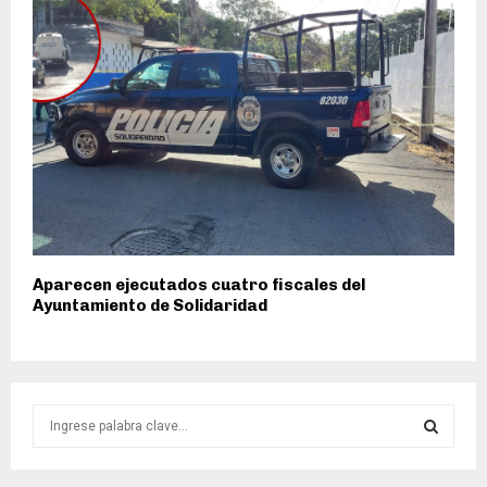
Aparecen ejecutados cuatro fiscales del
Ayuntamiento de Solidaridad
S
e
a
S
r