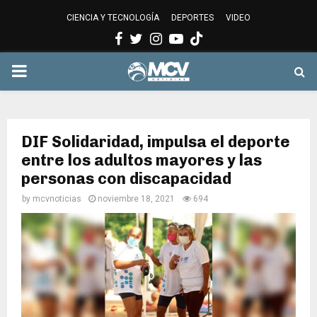
CIENCIA Y TECNOLOGÍA
DEPORTES
VIDEO
Facebook
Twitter
Instagram
Youtube
PRIMARY
MENU
DIF Solidaridad, impulsa el deporte
entre los adultos mayores y las
personas con discapacidad
by
mcvnoticias
noviembre 18, 2021
694