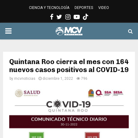
CIENCIA Y TECNOLOGÍA
DEPORTES
VIDEO
Facebook
Twitter
Instagram
Youtube
PRIMARY
MENU
Quintana Roo cierra el mes con 164
nuevos casos positivos al COVID-19
by
mcvnoticias
diciembre 1, 2022
796