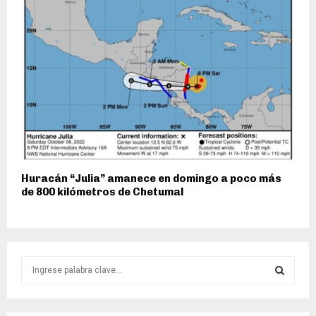
Huracán “Julia” amanece en domingo a poco más
de 800 kilómetros de Chetumal
S
e
a
S
r