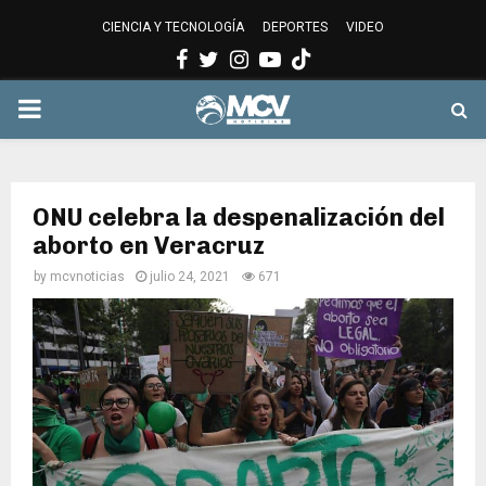
CIENCIA Y TECNOLOGÍA
DEPORTES
VIDEO
Facebook
Twitter
Instagram
Youtube
PRIMARY
MENU
ONU celebra la despenalización del
aborto en Veracruz
by
mcvnoticias
julio 24, 2021
671