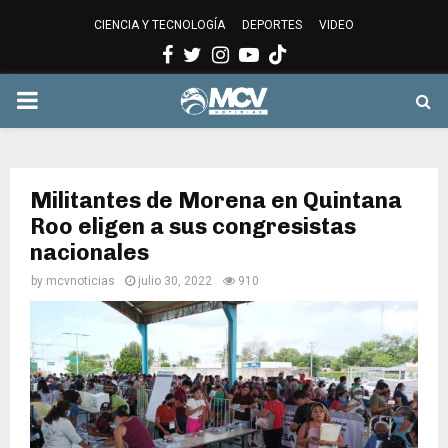
CIENCIA Y TECNOLOGÍA
DEPORTES
VIDEO
Facebook
Twitter
Instagram
Youtube
PRIMARY
MENU
Militantes de Morena en Quintana
Roo eligen a sus congresistas
nacionales
by
mcvnoticias
julio 30, 2022
910