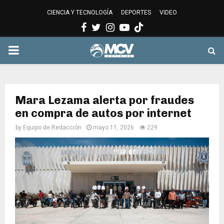
CIENCIA Y TECNOLOGÍA
DEPORTES
VIDEO
Facebook
Twitter
Instagram
Youtube
PRIMARY
MENU
Mara Lezama alerta por fraudes
en compra de autos por internet
by
Equipo de Redacción
mayo 11, 2026
229