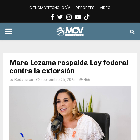
CIENCIA Y TECNOLOGÍA
DEPORTES
VIDEO
Facebook
Twitter
Instagram
Youtube
PRIMARY
MENU
Mara Lezama respalda Ley federal
contra la extorsión
by
Redacción
septiembre 25, 2025
466