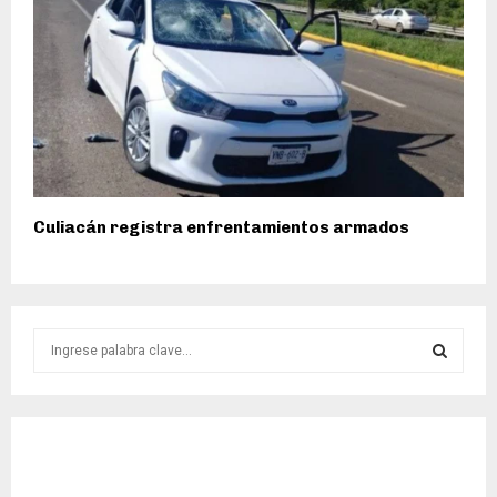
Culiacán registra enfrentamientos armados
S
e
a
S
r
c
E
h
f
A