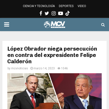
CIENCIA Y TECNOLOGÍA
DEPORTES
VIDEO
Facebook
Twitter
Instagram
Youtube
PRIMARY
MENU
López Obrador niega persecución
en contra del expresidente Felipe
Calderón
by
mcvnoticias
marzo 14, 2023
1046