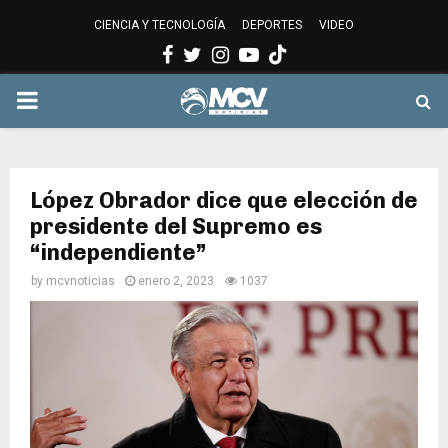
CIENCIA Y TECNOLOGÍA
DEPORTES
VIDEO
Facebook
Twitter
Instagram
Youtube
PRIMARY
MENU
López Obrador dice que elección de
presidente del Supremo es
“independiente”
by
mcvnoticias
enero 2, 2023
1037