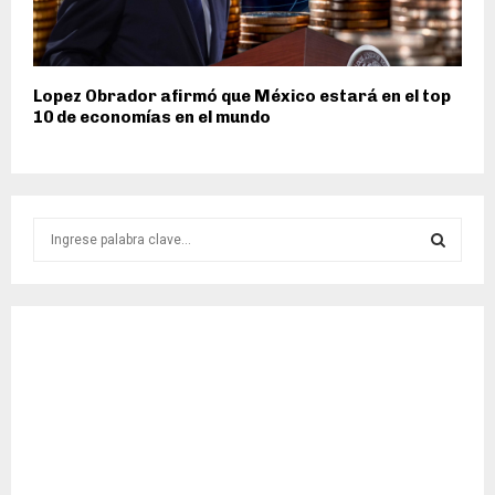
Lopez Obrador afirmó que México estará en el top
10 de economías en el mundo
S
e
a
S
r
c
E
h
f
A
o
r
R
:
C