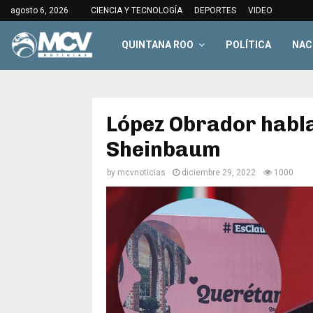
agosto 6, 2026
CIENCIA Y TECNOLOGÍA
DEPORTES
VIDEO
QUINTANA ROO
POLÍTICA
NAC
López Obrador habla
Sheinbaum
by
mcvnoticias
diciembre 29, 2022
1000