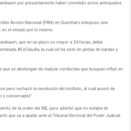
a Sheinbaum por presuntamente haber cometido actos anticipados
Partido Acción Nacional (PAN) en Querétaro interpuso una
E en el estado por lo mismo.
heinbaum, que en un plazo no mayor a 24 horas, debía
minada #EsClaudia, la cual se ha visto en pintas de bardas y
s que se abstengan de realizar conductas que busquen influir en
os pero rechazó la resolución del instituto, al cual acusó de
o y conservador”.
iento de la orden del INE, pero advirtió que no estaba de
tó que va a apelar ante el Tribunal Electoral del Poder Judicial