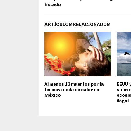
Estado
ARTÍCULOS RELACIONADOS
Al menos 13 muertos por la
EEUU y
tercera onda de calor en
sobre 
México
ecosi
ilegal