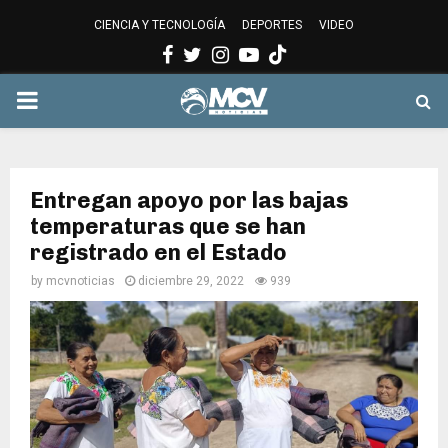
CIENCIA Y TECNOLOGÍA
DEPORTES
VIDEO
Facebook
Twitter
Instagram
Youtube
PRIMARY
MENU
Entregan apoyo por las bajas
temperaturas que se han
registrado en el Estado
by
mcvnoticias
diciembre 29, 2022
939