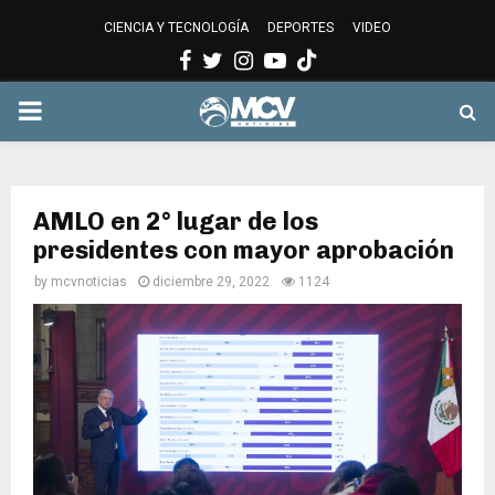
CIENCIA Y TECNOLOGÍA
DEPORTES
VIDEO
Facebook
Twitter
Instagram
Youtube
PRIMARY
MENU
AMLO en 2° lugar de los
presidentes con mayor aprobación
by
mcvnoticias
diciembre 29, 2022
1124