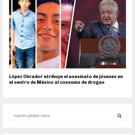
López Obrador atribuye el asesinato de jóvenes en
el centro de México al consumo de drogas
S
e
a
S
r