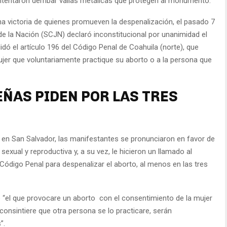
ntentaron derribar vallas metálicas que protegen al monumento.
 victoria de quienes promueven la despenalización, el pasado 7
e la Nación (SCJN) declaró inconstitucional por unanimidad el
alidó el artículo 196 del Código Penal de Coahuila (norte), que
ujer que voluntariamente practique su aborto o a la persona que
ÑAS PIDEN POR LAS TRES
a en San Salvador, las manifestantes se pronunciaron en favor de
 sexual y reproductiva y, a su vez, le hicieron un llamado al
Código Penal para despenalizar el aborto, al menos en las tres
e “el que provocare un aborto con el consentimiento de la mujer
consintiere que otra persona se lo practicare, serán
”.