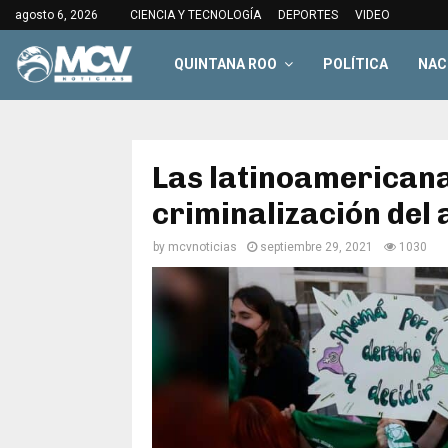
agosto 6, 2026
CIENCIA Y TECNOLOGÍA
DEPORTES
VIDEO
QUINTANA ROO
POLÍTICA
NAC
Las latinoamericanas
criminalización del
by
mcvnoticias
septiembre 29, 2021
1030