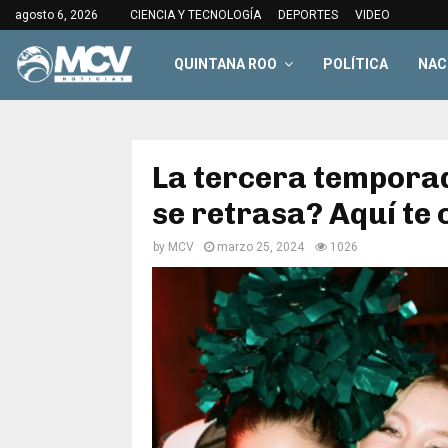
agosto 6, 2026
CIENCIA Y TECNOLOGÍA
DEPORTES
VIDEO
QUINTANA ROO
POLÍTICA
NAC
La tercera temporad
se retrasa? Aquí te
by
MCV
marzo 25, 2024
1026