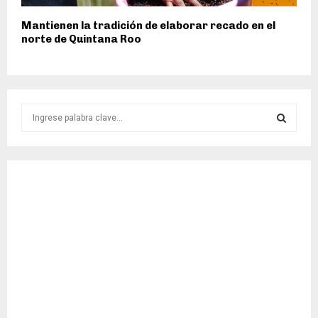
Mantienen la tradición de elaborar recado en el
norte de Quintana Roo
S
e
a
S
r
c
E
h
f
A
o
r
R
:
C
H