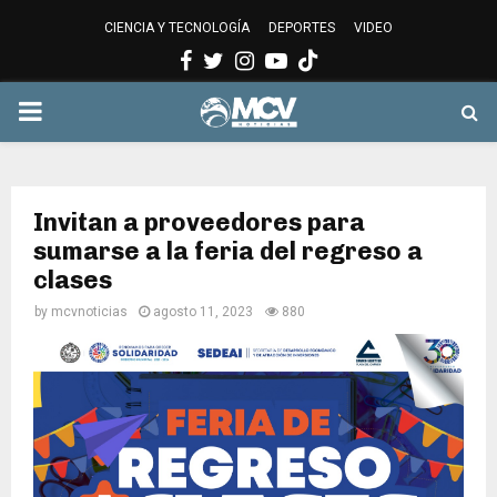
CIENCIA Y TECNOLOGÍA
DEPORTES
VIDEO
Facebook
Twitter
Instagram
Youtube
PRIMARY
MENU
Invitan a proveedores para
sumarse a la feria del regreso a
clases
by
mcvnoticias
agosto 11, 2023
880