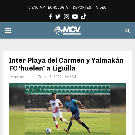
CIENCIA Y TECNOLOGÍA
DEPORTES
VIDEO
Facebook
Twitter
Instagram
Youtube
PRIMARY
MENU
Inter Playa del Carmen y Yalmakán
FC ‘huelen’ a Liguilla
by
mcvnoticias
abril 5, 2022
634