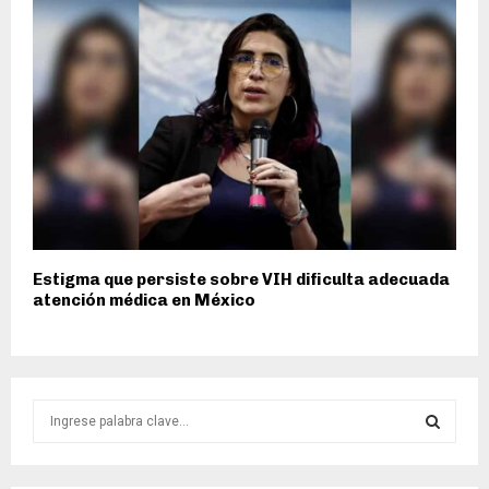
Estigma que persiste sobre VIH dificulta adecuada
atención médica en México
S
e
a
S
r