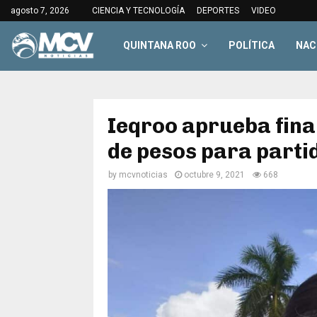
agosto 7, 2026
CIENCIA Y TECNOLOGÍA
DEPORTES
VIDEO
QUINTANA ROO
POLÍTICA
NAC
Ieqroo aprueba fina
de pesos para partid
by
mcvnoticias
octubre 9, 2021
668