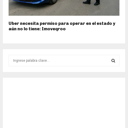
Uber necesita permiso para operar en el estado y
aún no lo tiene: Imoveqroo
S
e
a
S
r
c
E
h
f
A
o
r
R
:
C