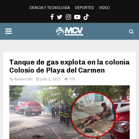
CIENCIA Y TECNOLOGÍA
DEPORTES
VIDEO
Facebook
Twitter
Instagram
Youtube
PRIMARY
MENU
Tanque de gas explota en la colonia
Colosio de Playa del Carmen
by
Redacción
julio 2, 2025
700