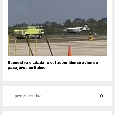
​​Secuestra ciudadano estadounidense avión de
pasajeros en Belice
S
e
a
S
r
c