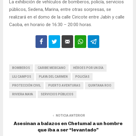
La exhibición de vehículos de bomberos, policía, servicios
públicos, Sedena, Marina, entre otras sorpresas, se
realizará en el domo de la calle Ciricote entre Jabín y calle
Caoba, en horario de 16:30 – 20:00 horas.
BOMBEROS
CARIBE MEXICANO
HÉROES POR UN DÍA
LILI CAMPOS
PLAYA DEL CARMEN
POLICÍAS
PROTECCIÓN CIVIL
PUERTO AVENTURAS
QUINTANA ROO
RIVIERA MAYA
SERVICIOS PÚBLICOS
NOTICIA ANTERIOR
Asesinan a balazos en Chetumal a un hombre
que iba a ser “levantado”