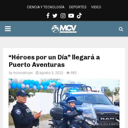
CIENCIA Y TECNOLOGÍA
DEPORTES
VIDEO
Facebook
Twitter
Instagram
Youtube
PRIMARY
MENU
“Héroes por un Día” llegará a
Puerto Aventuras
by
mcvnoticias
agosto 3, 2023
983