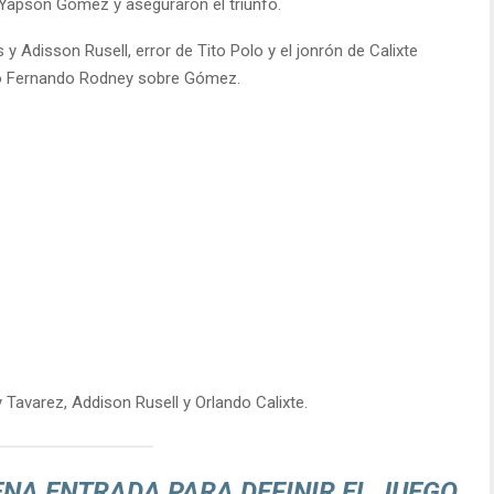
 Yapson Gómez y aseguraron el triunfo.
s y Adisson Rusell, error de Tito Polo y el jonrón de Calixte
cano Fernando Rodney sobre Gómez.
13 1
Tavarez, Addison Rusell y Orlando Calixte.
NA ENTRADA PARA DEFINIR EL JUEGO