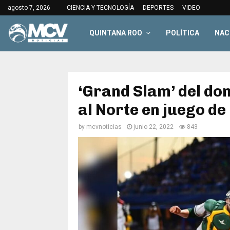
agosto 7, 2026
CIENCIA Y TECNOLOGÍA
DEPORTES
VIDEO
QUINTANA ROO
POLÍTICA
NAC
‘Grand Slam’ del dom
al Norte en juego de 
by
mcvnoticias
junio 22, 2022
843