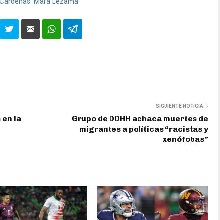
o Cárdenas: Mara Lezama
SIGUIENTE NOTICIA
 en la
Grupo de DDHH achaca muertes de
migrantes a políticas “racistas y
xenófobas”