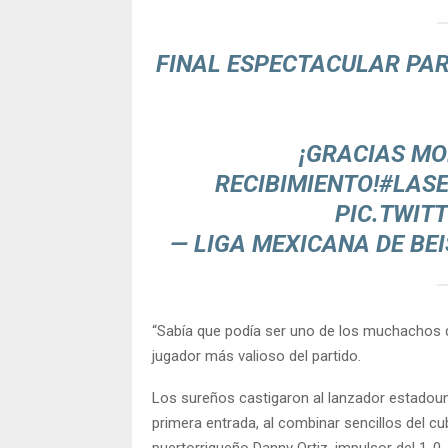
FINAL ESPECTACULAR PA
¡GRACIAS MO
RECIBIMIENTO!
#LAS
PIC.TWIT
— LIGA MEXICANA DE BE
“Sabía que podía ser uno de los muchachos que
jugador más valioso del partido.
Los sureños castigaron al lanzador estadou
primera entrada, al combinar sencillos del c
puertorriqueño Danny Ortiz, impulsor del 1-