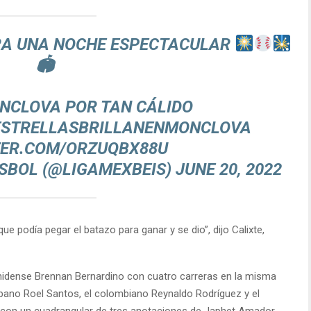
RA UNA NOCHE ESPECTACULAR
🏟
NCLOVA POR TAN CÁLIDO
ESTRELLASBRILLANENMONCLOVA
TER.COM/ORZUQBX88U
ISBOL (@LIGAMEXBEIS)
JUNE 20, 2022
 podía pegar el batazo para ganar y se dio”, dijo Calixte,
nidense Brennan Bernardino con cuatro carreras en la misma
ubano Roel Santos, el colombiano Reynaldo Rodríguez y el
0, con un cuadrangular de tres anotaciones de Japhet Amador.