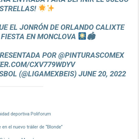
ESTRELLAS!
UE EL JONRÓN DE ORLANDO CALIXTE
 FIESTA EN MONCLOVA
🏟
 PRESENTADA POR
@PINTURASCOMEX
TER.COM/CXV779WDYV
ISBOL (@LIGAMEXBEIS)
JUNE 20, 2022
nidad deportiva Poliforum
n el nuevo tráiler de “Blonde”