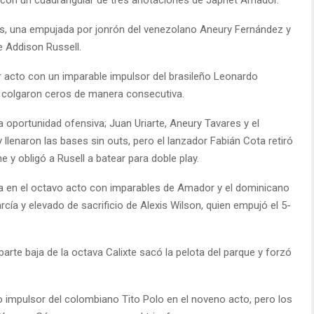
as, una empujada por jonrón del venezolano Aneury Fernández y
e Addison Russell.
r acto con un imparable impulsor del brasileño Leonardo
s colgaron ceros de manera consecutiva.
na oportunidad ofensiva; Juan Uriarte, Aneury Tavares y el
llenaron las bases sin outs, pero el lanzador Fabián Cota retiró
 y obligó a Rusell a batear para doble play.
ra en el octavo acto con imparables de Amador y el dominicano
cía y elevado de sacrificio de Alexis Wilson, quien empujó el 5-
arte baja de la octava Calixte sacó la pelota del parque y forzó
llo impulsor del colombiano Tito Polo en el noveno acto, pero los