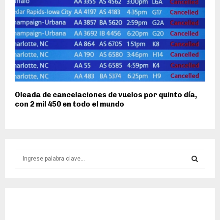
Oleada de cancelaciones de vuelos por quinto día,
con 2 mil 450 en todo el mundo
S
e
a
S
r
c
E
h
f
A