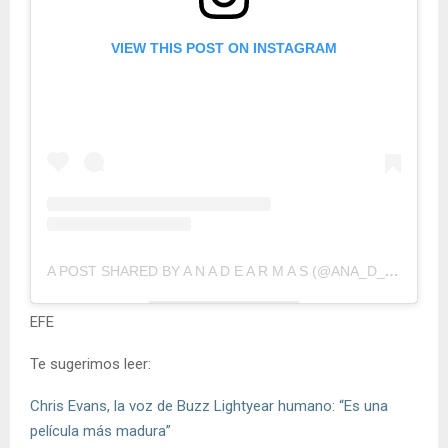
VIEW THIS POST ON INSTAGRAM
A POST SHARED BY A N A D E A R M A S (@ANA_D_ARMAS)
EFE
Te sugerimos leer:
Chris Evans, la voz de Buzz Lightyear humano: “Es una
película más madura”