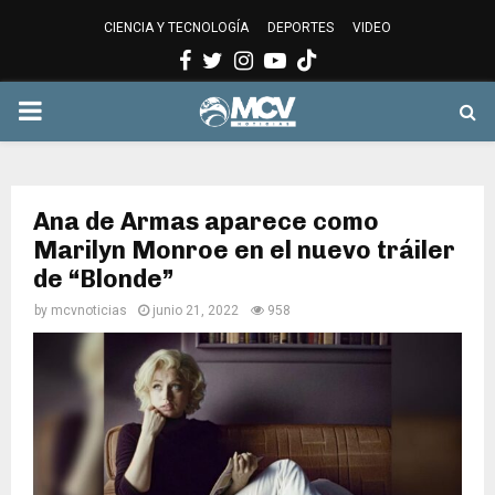
CIENCIA Y TECNOLOGÍA
DEPORTES
VIDEO
Facebook
Twitter
Instagram
Youtube
PRIMARY
MENU
Ana de Armas aparece como
Marilyn Monroe en el nuevo tráiler
de “Blonde”
by
mcvnoticias
junio 21, 2022
958