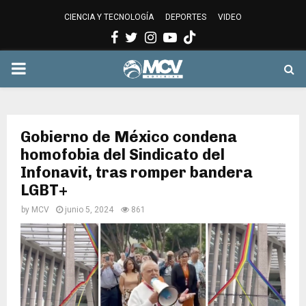
CIENCIA Y TECNOLOGÍA
DEPORTES
VIDEO
Facebook
Twitter
Instagram
Youtube
PRIMARY
MENU
Gobierno de México condena
homofobia del Sindicato del
Infonavit, tras romper bandera
LGBT+
by
MCV
junio 5, 2024
861