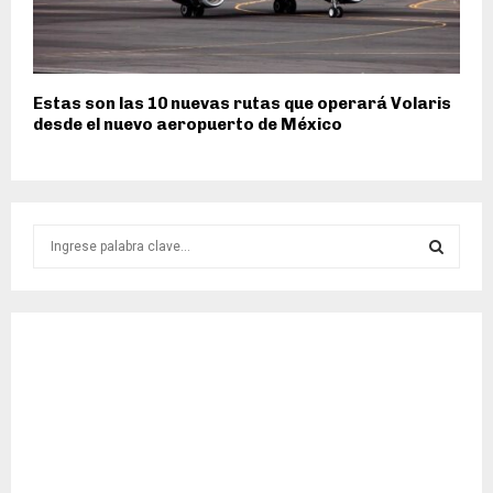
Estas son las 10 nuevas rutas que operará Volaris
desde el nuevo aeropuerto de México
S
e
a
S
r
c
E
h
f
A
o
r
R
:
C