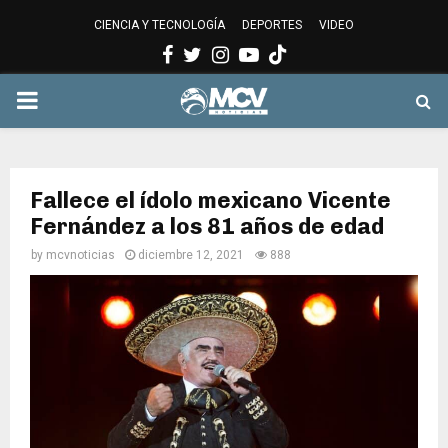
CIENCIA Y TECNOLOGÍA
DEPORTES
VIDEO
Facebook
Twitter
Instagram
Youtube
PRIMARY
MENU
Fallece el ídolo mexicano Vicente
Fernández a los 81 años de edad
by
mcvnoticias
diciembre 12, 2021
888