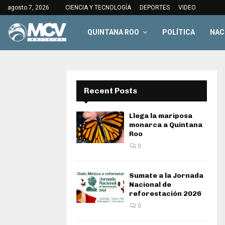
agosto 7, 2026
CIENCIA Y TECNOLOGÍA
DEPORTES
VIDEO
QUINTANA ROO
POLÍTICA
NAC
Recent Posts
Llega la mariposa
monarca a Quintana
Roo
0
Sumate a la Jornada
Nacional de
reforestación 2026
0