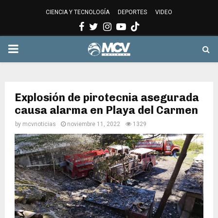
CIENCIA Y TECNOLOGÍA
DEPORTES
VIDEO
Facebook
Twitter
Instagram
Youtube
PRIMARY
MENU
Explosión de pirotecnia asegurada
causa alarma en Playa del Carmen
by
mcvnoticias
noviembre 11, 2022
1329