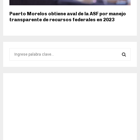
Puerto Morelos obtiene aval de la ASF por manejo
transparente de recursos federales en 2023
S
e
a
S
r
c
E
h
f
A
o
r
R
:
C
H