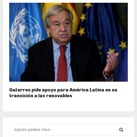
Guterres pide apoyo para América Latina en su
transición a las renovables
S
e