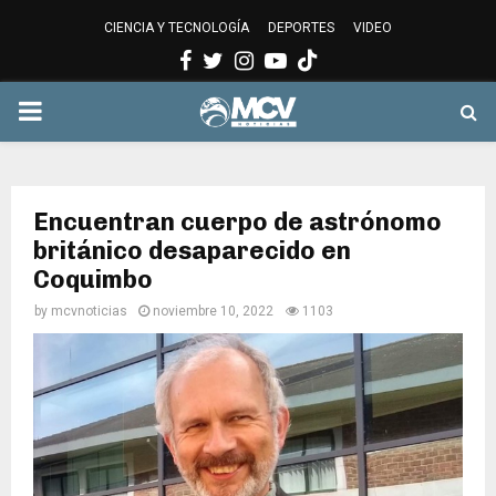
CIENCIA Y TECNOLOGÍA
DEPORTES
VIDEO
Facebook
Twitter
Instagram
Youtube
PRIMARY
MENU
Encuentran cuerpo de astrónomo
británico desaparecido en
Coquimbo
by
mcvnoticias
noviembre 10, 2022
1103