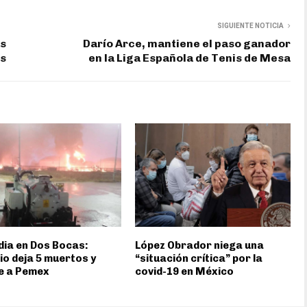
SIGUIENTE NOTICIA
as
Darío Arce, mantiene el paso ganador
os
en la Liga Española de Tenis de Mesa
ia en Dos Bocas:
López Obrador niega una
io deja 5 muertos y
“situación crítica” por la
e a Pemex
covid-19 en México