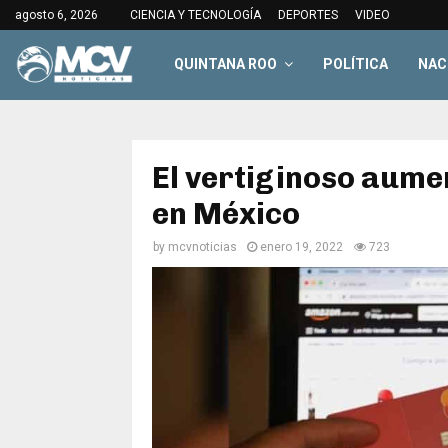
agosto 6, 2026
CIENCIA Y TECNOLOGÍA
DEPORTES
VIDEO
QUINTANA ROO
POLÍTICA
NAC
El vertiginoso aume
en México
by
mcvnoticias
enero 19, 2022
723