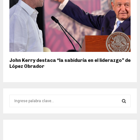
John Kerry destaca “la sabiduría en el liderazgo” de
López Obrador
S
e
a
S
r
c
E
h
f
A