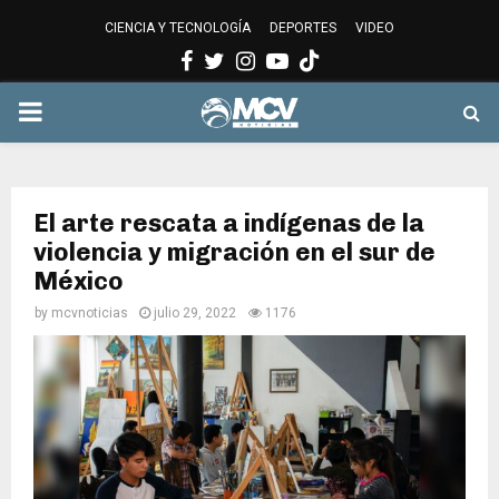
CIENCIA Y TECNOLOGÍA
DEPORTES
VIDEO
Facebook
Twitter
Instagram
Youtube
PRIMARY
MENU
El arte rescata a indígenas de la
violencia y migración en el sur de
México
by
mcvnoticias
julio 29, 2022
1176