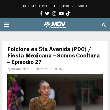
CIENCIA Y TECNOLOGÍA
DEPORTES
VIDEO
Facebook
Twitter
Instagram
Youtube
PRIMARY
MENU
Folclore en 5ta Avenida (PDC) /
Fiesta Mexicana – Somos Cooltura
– Episodio 27
by
mcvnoticias
julio 29, 2022
760