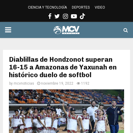
CIENCIA Y TECNOLOGÍA
DEPORTES
VIDEO
Facebook
Twitter
Instagram
Youtube
PRIMARY
MENU
Diablillas de Hondzonot superan
16-15 a Amazonas de Yaxunah en
histórico duelo de softbol
by
mcvnoticias
noviembre 19, 2022
1192