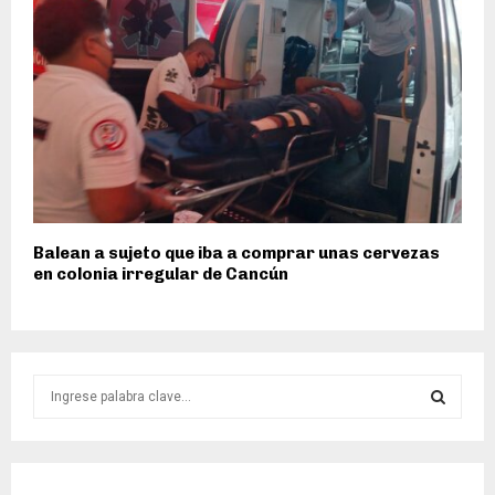
Balean a sujeto que iba a comprar unas cervezas
en colonia irregular de Cancún
S
e
a
S
r
c
E