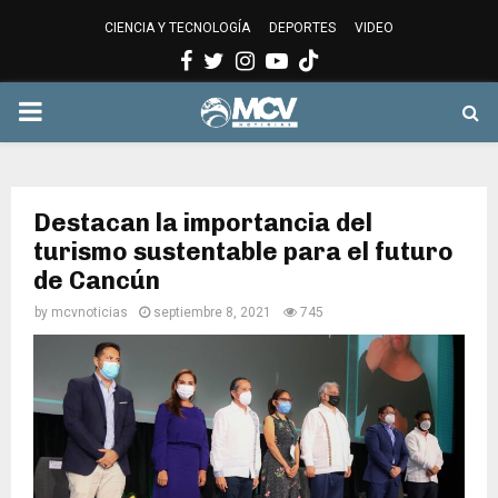
CIENCIA Y TECNOLOGÍA
DEPORTES
VIDEO
Facebook
Twitter
Instagram
Youtube
PRIMARY
MENU
Destacan la importancia del
turismo sustentable para el futuro
de Cancún
by
mcvnoticias
septiembre 8, 2021
745