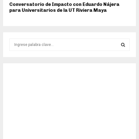
Conversatorio de Impacto con Eduardo Nájera
para Universitarios de la UT Riviera Maya
S
e
a
S
r
c
E
h
f
A
o
r
R
:
C
H