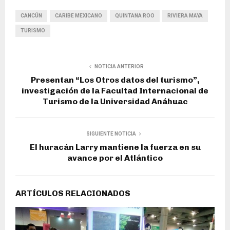
CANCÚN
CARIBE MEXICANO
QUINTANA ROO
RIVIERA MAYA
TURISMO
NOTICIA ANTERIOR
Presentan “Los Otros datos del turismo”,
investigación de la Facultad Internacional de
Turismo de la Universidad Anáhuac
SIGUIENTE NOTICIA
El huracán Larry mantiene la fuerza en su
avance por el Atlántico
ARTÍCULOS RELACIONADOS