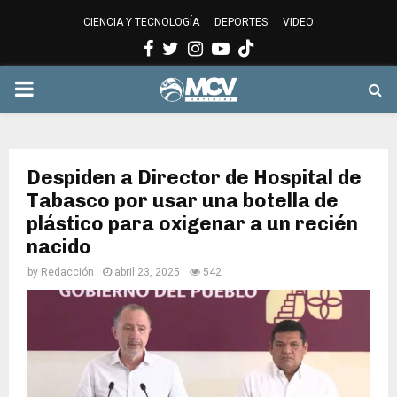
CIENCIA Y TECNOLOGÍA
DEPORTES
VIDEO
Facebook
Twitter
Instagram
Youtube
PRIMARY
MENU
Despiden a Director de Hospital de
Tabasco por usar una botella de
plástico para oxigenar a un recién
nacido
by
Redacción
abril 23, 2025
542