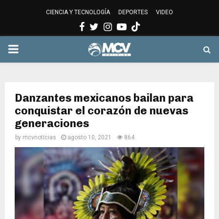
CIENCIA Y TECNOLOGÍA
DEPORTES
VIDEO
Facebook
Twitter
Instagram
Youtube
PRIMARY
MENU
Danzantes mexicanos bailan para
conquistar el corazón de nuevas
generaciones
by
mcvnoticias
agosto 10, 2021
864