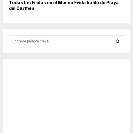
Todas las Fridas en el Museo Frida kahlo de Playa
del Carmen
S
e
a
S
r
c
E
h
f
A
o
r
R
:
C
H