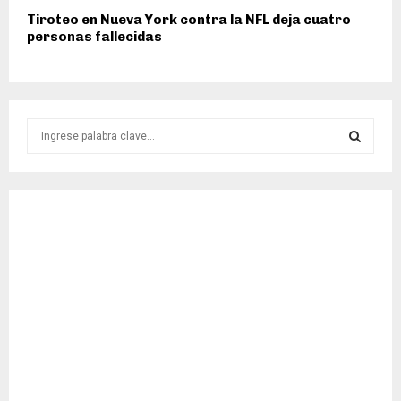
Tiroteo en Nueva York contra la NFL deja cuatro
personas fallecidas
S
e
a
S
r
c
E
h
f
A
o
r
R
:
C
H