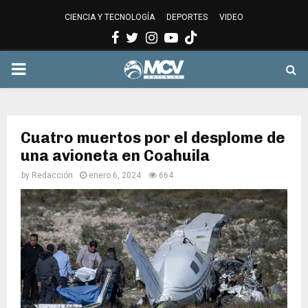
CIENCIA Y TECNOLOGÍA
DEPORTES
VIDEO
Facebook
Twitter
Instagram
Youtube
PRIMARY
MENU
Cuatro muertos por el desplome de
una avioneta en Coahuila
by
Redacción
enero 6, 2024
664