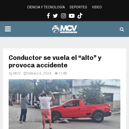
CIENCIA Y TECNOLOGÍA
DEPORTES
VIDEO
Facebook
Twitter
Instagram
Youtube
PRIMARY
MENU
Conductor se vuela el “alto” y
provoca accidente
by
MCV
febrero 6, 2024
1148