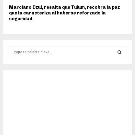
Marciano Dzul, resalta que Tulum, recobra la paz
que la caracteriza al haberse reforzado la
seguridad
S
e
a
S
r
c
E
h
f
A
o
r
R
:
C
H