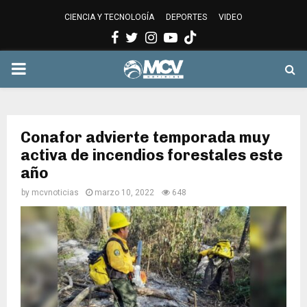
CIENCIA Y TECNOLOGÍA
DEPORTES
VIDEO
Facebook
Twitter
Instagram
Youtube
PRIMARY
MENU
Conafor advierte temporada muy
activa de incendios forestales este
año
by
mcvnoticias
marzo 10, 2022
648